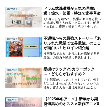
できるような豪華なラインナップになっ
ていると思います。私がおすすめする新
ドラム式洗濯機が人気の理由5
作アニメをまとめましたので是非見てい
雑記ブログ
ってください！新作...
選！節水・節電・時短で家事革命
1人暮らしを始めて、洗濯の面倒さと親へ
の感謝を思う人は多いと思います。朝早
く出勤し、夜遅く帰る生活で「少しでも
ラクに済ませたい…」そんな人にピッタ
リなのがドラム式洗濯機です！実際に1年
不遇職からの最強ストーリー「あ
以上使ってみて「これは便利すぎる！」
雑記ブログ
と感じたポイントをま...
りふれた職業で世界最強」のここ
が面白い！ヒロイン紹介編
漫画作品である「ありふれた職業で世界
最強」の魅力を簡単に解説します。
壁掛けラックVSカラーボック
雑記ブログ
ス：どちらがおすすめ？
「お部屋がごちゃごちゃしていて、何を
どこにしまったかわからない」というお
悩み、皆さんも一度は経験されたことが
あるのではないでしょうか。そんな時、
壁掛けラックまたはカラーボックスでの
【2025年冬アニメ】新年から期
収納がおすすめです。これらのアイテム
雑記ブログ
を使えば、お部屋がすっき...
待値高めのオススメ新作アニメ8