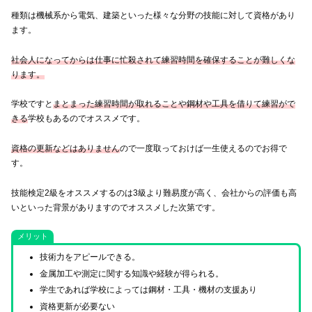
種類は機械系から電気、建築といった様々な分野の技能に対して資格があり
ます。
社会人になってからは仕事に忙殺されて練習時間を確保することが難しくな
ります。
学校ですと
まとまった練習時間が取れることや鋼材や工具を借りて練習がで
きる
学校もあるのでオススメです。
資格の更新などはありません
ので一度取っておけば一生使えるのでお得で
す。
技能検定2級をオススメするのは3級より難易度が高く、会社からの評価も高
いといった背景がありますのでオススメした次第です。
メリット
技術力をアピールできる。
金属加工や測定に関する知識や経験が得られる。
学生であれば学校によっては鋼材・工具・機材の支援あり
資格更新が必要ない