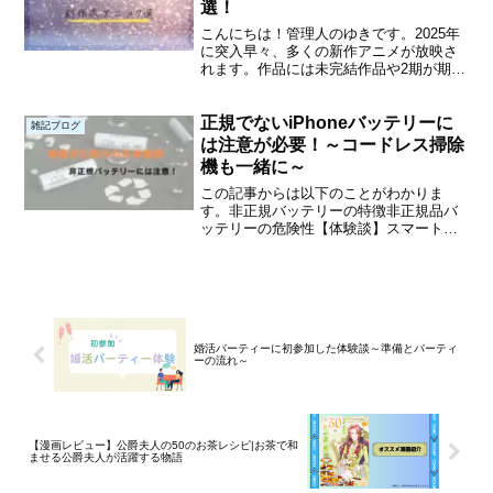
選！
こんにちは！管理人のゆきです。2025年
に突入早々、多くの新作アニメが放映さ
れます。作品には未完結作品や2期が期待
できるような豪華なラインナップになっ
ていると思います。1月の放映を前に私が
正規でないiPhoneバッテリーに
おすすめする新作アニメをまとめました
雑記ブログ
ので是非見ていっ...
は注意が必要！～コードレス掃除
機も一緒に～
この記事からは以下のことがわかりま
す。非正規バッテリーの特徴非正規品バ
ッテリーの危険性【体験談】スマートフ
ォンのバッテリー交換【体験談】コード
レス掃除機のバッテリー交換これらの内
容を記事として詳しく記載していきま
す。非正規バッテリーには注意...
婚活パーティーに初参加した体験談～準備とパーティ
ーの流れ～
【漫画レビュー】公爵夫人の50のお茶レシピ|お茶で和
ませる公爵夫人が活躍する物語