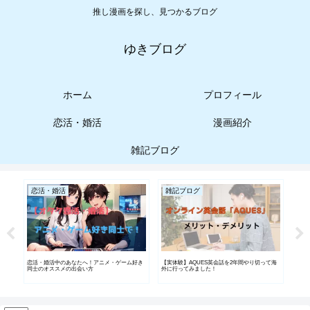
推し漫画を探し、見つかるブログ
ゆきブログ
ホーム
プロフィール
恋活・婚活
漫画紹介
雑記ブログ
恋活・婚活
雑記ブログ
漫
ンの
恋活・婚活中のあなたへ！アニメ・ゲーム好き
【実体験】AQUES英会話を2年間やり切って海
【漫
同士のオススメの出会い方
外に行ってみました！
ンの
ャ』
ティ
ます