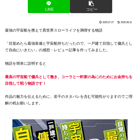
LINE
コピー
2025.07.27
2025.08.31
最強の宇宙船を携えて異世界スローライフを満喫する物語
「目覚めたら最強装備と宇宙船持ちだったので、一戸建て目指して傭兵とし
て自由にいきたい」の感想・レビュー記事を作ってみました。
物語を簡単に説明すると
最高の宇宙船で傭兵として働き、コーラと一軒家の為にのためにお金持ちを
目指して戦う物語です！
作品の魅力を伝えるために、若干のネタバレを含む可能性がりますのでご理
解の程お願いします。