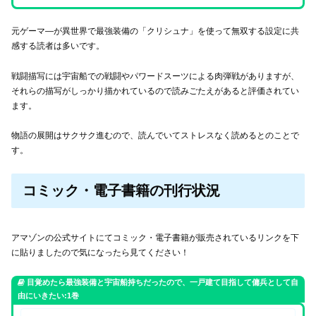
元ゲーマ―が異世界で最強装備の「クリシュナ」を使って無双する設定に共
感する読者は多いです。
戦闘描写には宇宙船での戦闘やパワードスーツによる肉弾戦がありますが、
それらの描写がしっかり描かれているので読みごたえがあると評価されてい
ます。
物語の展開はサクサク進むので、読んでいてストレスなく読めるとのことで
す。
コミック・電子書籍の刊行状況
アマゾンの公式サイトにてコミック・電子書籍が販売されているリンクを下
に貼りましたので気になったら見てください！
目覚めたら最強装備と宇宙船持ちだったので、一戸建て目指して傭兵として自
由にいきたい:1巻