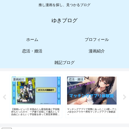
推し漫画を探し、見つかるブログ
ゆきブログ
ホーム
プロフィール
恋活・婚活
漫画紹介
雑記ブログ
漫画紹介
恋活・婚活
雑
ンの
【漫画レビュー】目覚めたら最強装備と宇宙船
マッチングアプリで実際にあったこと4選～アニ
【実
持ちだったので、一戸建て目指して傭兵として
メ好きのアラサー男性マッチングアプリ体験談
外に
自由にいきたい｜宇宙船を持って異世界満喫す
～
る物語を紹介