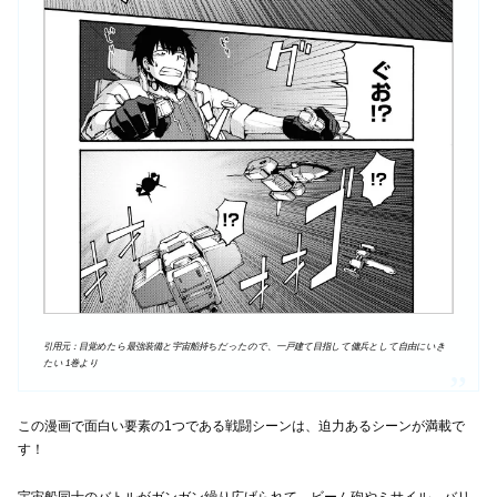
引用元：目覚めたら最強装備と宇宙船持ちだったので、一戸建て目指して傭兵として自由にいき
たい 1巻より
この漫画で面白い要素の1つである戦闘シーンは、迫力あるシーンが満載で
す！
宇宙船同士のバトルがガンガン繰り広げられて、ビーム砲やミサイル、バリ