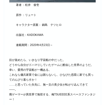
著者 ：松井 俊壱
原作 ：
リュート
キャラクター原案： 鍋島 テツヒロ
出版社：KADOKAWA
連載期間：2020年4月23日～
目が覚めたら、いきなり宇宙船の中だった。
どうやら自分がドハマりしていたゲームに酷似した世界のようだ。
幸い、愛用の宇宙船が一機ある。
これなら傭兵家業で金には困らないし、ひなびた惑星に家でも買っ
てのんびり暮らすか！
……と思っていた矢先に、無一文の美少女が転がり込んできて
――。
廃ゲーマーが異世界で無双する、俺TSUEEEE系スペースファンタジ
ー！