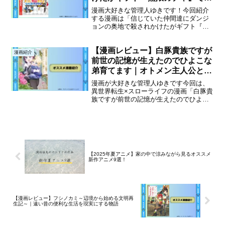
ベル9999の仲間達を手にいれて
漫画大好きな管理人ゆきです！今回紹介
元パーティーメンバーと世界に復
する漫画は「信じていた仲間達にダンジ
ョンの奥地で殺されかけたがギフト『無
讐＆『ざまぁ！』します！｜復讐
限ガチャ』でレベル9999の仲間達を手に
と成り上がりの逆転物語
いれて元パーティーメンバーと世界に復
【漫画レビュー】白豚貴族ですが
讐＆『ざまぁ！』します！」という作品
漫画紹介
です。この漫画の物語...
前世の記憶が生えたのでひよこな
弟育てます｜オトメン主人公と可
愛い弟のスローライフ物語
漫画が大好きな管理人ゆきです今回は、
異世界転生×スローライフの漫画「白豚貴
族ですが前世の記憶が生えたのでひよこ
な弟育てます」の感想と魅力的なポイン
トを紹介していきます。戦闘要素はあま
りないのですが、異世界で料理や裁縫、
ミュージカルなど一風変...
【2025年夏アニメ】家の中で涼みながら見るオススメ
新作アニメ9選！
【漫画レビュー】フシノカミ～辺境から始める文明再
生記～｜遠い昔の便利な生活を現実にする物語