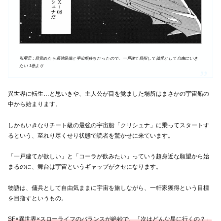
引用元：目覚めたら最強装備と宇宙船持ちだったので、一戸建て目指して傭兵として自由にいき
たい 1巻より
異世界に転生…と思いきや、主人公が目を覚ました場所はまさかの宇宙船の
中から始まります。
しかもいきなりチート級の最強の宇宙船「クリシュナ」に乗ってスタートす
るという、至れり尽くせり状態で読者を驚かせに来ています。
「一戸建てが欲しい」と「コーラが飲みたい」っていう超身近な願望から始
まるのに、舞台は宇宙というギャップがクセになります。
物語は、傭兵として自由気ままに宇宙を旅しながら、一軒家獲得という目標
を目指すというもの。
SF×異世界×スローライフのバランスが絶妙で、「次はどんな星に行くの？」