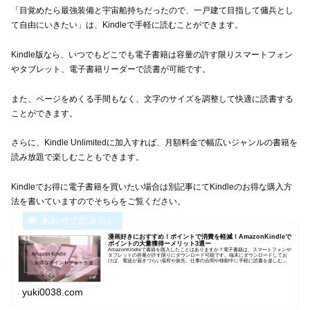
「目覚めたら最強装備と宇宙船持ちだったので、一戸建て目指して傭兵とし
て自由にいきたい」は、Kindleで手軽に読むことができます。
Kindle版なら、いつでもどこでも電子書籍は容量の許す限りスマートフォン
やタブレット、電子書籍リーダーで読書が可能です。
また、ページをめくる手間もなく、文字のサイズを調整して快適に読書する
ことができます。
さらに、Kindle Unlimitedに加入すれば、月額料金で幅広いジャンルの書籍を
読み放題で楽しむこともできます。
Kindleでお得に電子書籍を買いたい場合は別記事にてKindleのお得な購入方
法を書いていますのでそちらをご覧ください。
漫画好きにおすすめ！ポイントで消費を軽減！AmazonKindleで
ポイントの大量獲得ーメリット3選ー
AmazonKindleで書籍を購入したことはありますか？電子書籍は、スマートフォンや
タブレットの容量が許す限りにダウンロード可能です。端末にダウンロードしてお
けば、電波が届きづらい場所や旅先、仕事の合間や移動中に手軽に読書を楽しむこ
とがで...
yuki0038.com