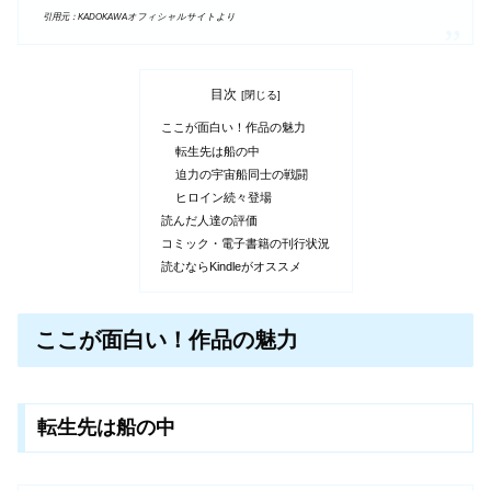
引用元：KADOKAWAオフィシャルサイトより
目次
ここが面白い！作品の魅力
転生先は船の中
迫力の宇宙船同士の戦闘
ヒロイン続々登場
読んだ人達の評価
コミック・電子書籍の刊行状況
読むならKindleがオススメ
ここが面白い！作品の魅力
転生先は船の中