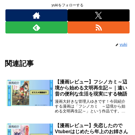
yukiをフォローする
yuki
関連記事
【漫画レビュー】フシノカミ～辺
漫画紹介
境から始める文明再生記～｜遠い
昔の便利な生活を現実にする物語
漫画大好きな管理人ゆきです！今回紹介
する漫画は「フシノカミ ～辺境から始
める文明再生記～」という作品です。こ
の漫画の物語を簡単に説明すると繫栄し
ていた古代文明の技術を復活させるた
【漫画レビュー】失恋したので
め、本から様々なことを再現していく物
漫画紹介
語です！作品の魅力を伝える...
Vtuberはじめたら年上のお姉さん