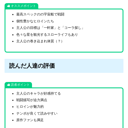
オススメポイント
最高スペックのの宇宙船で戦闘
個性豊かなヒロインたち
主人公の目標は「一軒家」と「コーラ探し」
色々な星を観光するスローライフもあり
主人公の巻き込まれ体質（？）
読んだ人達の評価
読者ポイント
主人公のキャラが好感持てる
戦闘描写が迫力満点
ヒロインが魅力的
テンポが良くて読みやすい
原作ファンも満足