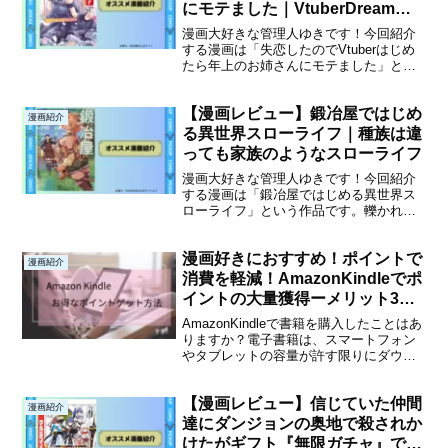
にモテました｜VtuberDreamと
ラブコメの要素の漫画を紹介
漫画大好きな管理人ゆきです！今回紹介
する漫画は「失恋したのでVtuberはじめ
たら年上のお姉さんにモテました」とい
う作品です。VTuber×年上のお姉さんと
のラブコメといったジャンルが好きな人
【漫画レビュー】鍛冶屋ではじめ
は、この作品を読んでみてください。作
漫画紹介
品の魅力を伝...
る異世界スローライフ｜種族は違
っても家族のようなスローライフ
漫画大好きな管理人ゆきです！今回紹介
する漫画は「鍛冶屋ではじめる異世界ス
ローライフ」という作品です。轢かれそ
うになった猫を助けたお礼として転生さ
せてくれることになったアラフォー会社
漫画好きにおすすめ！ポイントで
員が、前世では叶わなかったが興味のあ
漫画紹介
った「鍛冶師」になるとこ...
消費を軽減！AmazonKindleでポ
イントの大量獲得ーメリット3選
ー
AmazonKindleで書籍を購入したことはあ
りますか？電子書籍は、スマートフォン
やタブレットの容量が許す限りにダウン
ロード可能です。端末にダウンロードし
ておけば、電波が届きづらい場所や旅
【漫画レビュー】信じていた仲間
先、仕事の合間や移動中に手軽に読書を
漫画紹介
楽しむことがで...
達にダンジョンの奥地で殺されか
けたがギフト『無限ガチャ』でレ