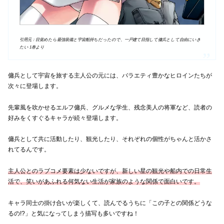
引用元：目覚めたら最強装備と宇宙船持ちだったので、一戸建て目指して傭兵として自由にいき
たい 1巻より
傭兵として宇宙を旅する主人公の元には、バラエティ豊かなヒロインたちが
次々に登場します。
先輩風を吹かせるエルフ傭兵、グルメな学生、残念美人の将軍など、読者の
好みをくすぐるキャラが続々登場します。
傭兵として共に活動したり、観光したり、それぞれの個性がちゃんと活かさ
れてるんです。
主人公とのラブコメ要素は少ないですが、新しい星の観光や船内での日常生
活で、笑いがあふれる何気ない生活が家族のような関係で面白いです。
キャラ同士の掛け合いが楽しくて、読んでるうちに「この子との関係どうな
るの!?」と気になってしまう描写も多いですね！