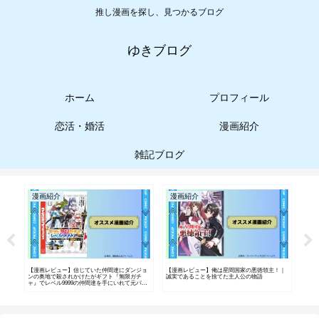
推し漫画を探し、見つかるブログ
ゆきブログ
ホーム
プロフィール
恋活・婚活
漫画紹介
雑記ブログ
漫画紹介
漫画紹介
漫
て海
【漫画レビュー】信じていた仲間達にダンジョ
【漫画レビュー】俺は星間国家の悪徳領主！｜
【漫
ンの奥地で殺されかけたがギフト『無限ガチ
誠実であることを捨てた主人公の物語
た転
ャ』でレベル9999の仲間達を手にいれて元パー
す～
ティーメンバーと世界に復讐＆『ざまぁ！』し
ます！｜復讐と成り上がりの逆転物語