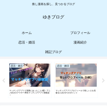
推し漫画を探し、見つかるブログ
ゆきブログ
ホーム
プロフィール
恋活・婚活
漫画紹介
雑記ブログ
恋活・婚活
恋活・婚活
雑
！｜
マッチングアプリで実際にあったこと4選～アニ
マッチングアプリプロフィールで怪しい人を見
【実
メ好きのアラサー男性マッチングアプリ体験談
破るための3つのポイント
外に
～