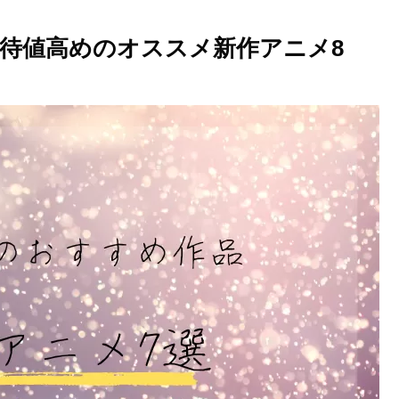
世界に復讐＆『ざま
ぁ！』します！｜復讐
と成り上がりの逆転物
期待値高めのオススメ新作アニメ8
語