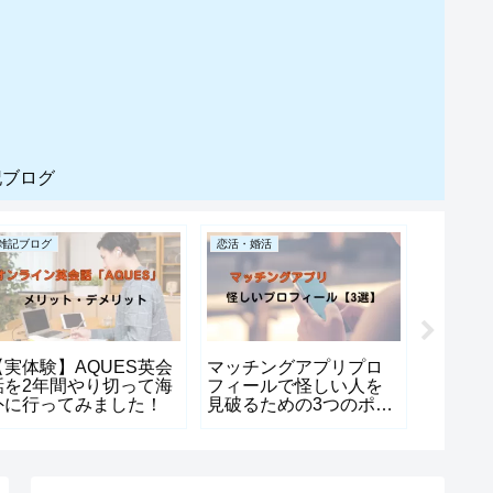
記ブログ
雑記ブログ
恋活・婚活
漫画紹介
【実体験】AQUES英会
マッチングアプリプロ
【漫画
話を2年間やり切って海
フィールで怪しい人を
星間国
外に行ってみました！
見破るための3つのポイ
｜誠実
ント
てた主