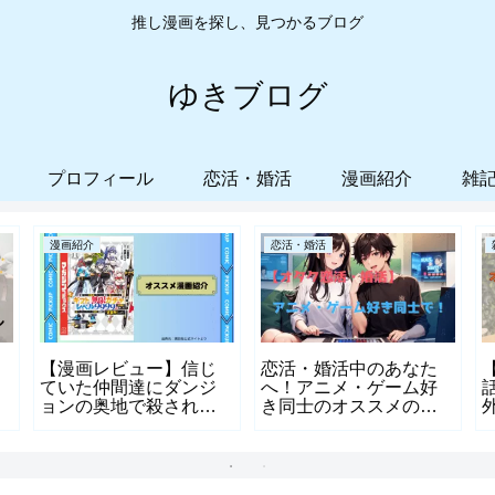
推し漫画を探し、見つかるブログ
ゆきブログ
プロフィール
恋活・婚活
漫画紹介
雑
漫画紹介
恋活・婚活
【漫画レビュー】信じ
恋活・婚活中のあなた
ていた仲間達にダンジ
へ！アニメ・ゲーム好
ョンの奥地で殺されか
き同士のオススメの出
けたがギフト『無限ガ
会い方
チャ』でレベル9999の
仲間達を手にいれて元
パーティーメンバーと