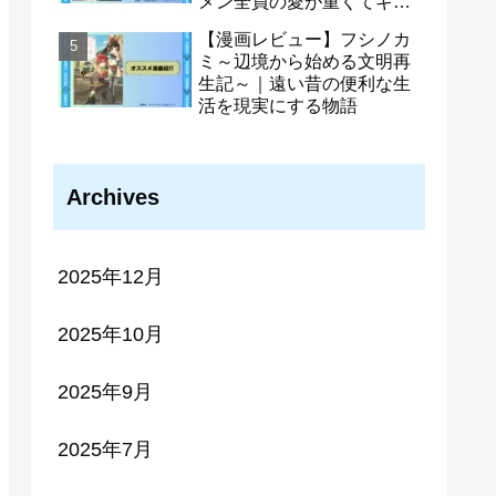
メン全員の愛が重くてギル
ドをやめられません〜｜ギ
【漫画レビュー】フシノカ
ルメン全員がヤンデレ化さ
ミ～辺境から始める文明再
せた主人公の物語
生記～｜遠い昔の便利な生
活を現実にする物語
Archives
2025年12月
2025年10月
2025年9月
2025年7月