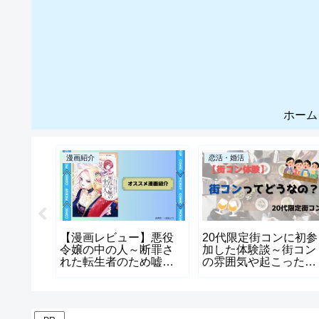
ホーム
漫画紹介
恋活・婚活
強スト
【漫画レビュー】悪役
20代限定街コンに初参
れた職
令嬢の中の人～断罪さ
加した体験談～街コン
のここ
れた転生者のため嘘つ
の雰囲気や起こったこ
イン紹
きヒロインに復讐いた
と～
します～|彼女が戻って
こられる世界を作る物
語