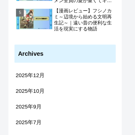
メン全員の愛が重くてギル
ドをやめられません〜｜ギ
【漫画レビュー】フシノカ
ルメン全員がヤンデレ化さ
ミ～辺境から始める文明再
せた主人公の物語
生記～｜遠い昔の便利な生
活を現実にする物語
Archives
2025年12月
2025年10月
2025年9月
2025年7月