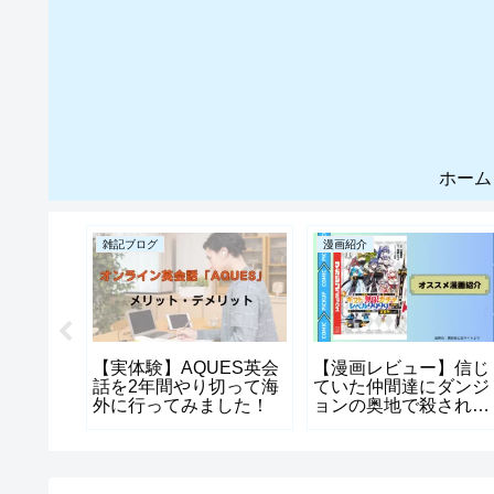
ホーム
雑記ブログ
漫画紹介
】悪役
【実体験】AQUES英会
【漫画レビュー】信じ
断罪さ
話を2年間やり切って海
ていた仲間達にダンジ
め嘘つ
外に行ってみました！
ョンの奥地で殺されか
讐いた
けたがギフト『無限ガ
が戻って
チャ』でレベル9999
作る物
仲間達を手にいれて元
パーティーメンバーと