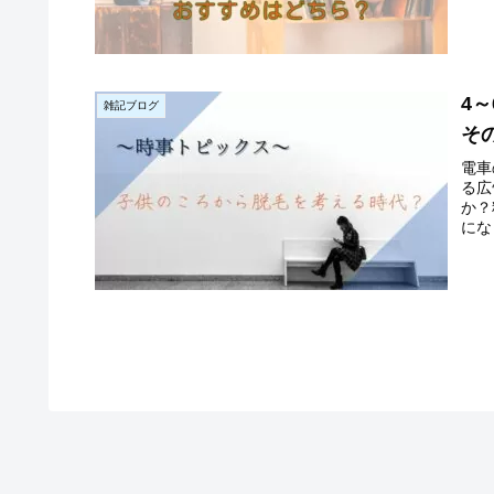
4
雑記ブログ
そ
電車
る広
か？
にな