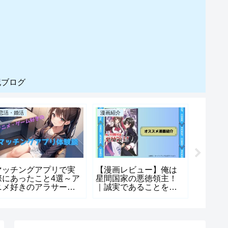
記ブログ
恋活・婚活
漫画紹介
雑記ブログ
マッチングアプリで実
【漫画レビュー】俺は
実は応
際にあったこと4選～ア
星間国家の悪徳領主！
だった
ニメ好きのアラサー男
｜誠実であることを捨
ニアル
性マッチングアプリ体
てた主人公の物語
できた
験談～