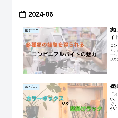
世界に復讐＆『ざま
ぁ！』します！｜復讐
と成り上がりの逆転物
2024-06
語
実
雑記ブログ
イ
コン
く、
ーシ
活や
壁
雑記ブログ
「お
い」
でし
がお