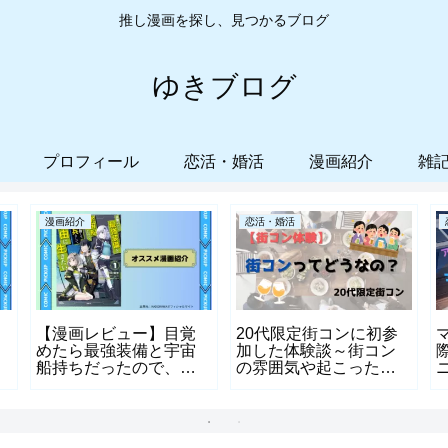
推し漫画を探し、見つかるブログ
ゆきブログ
プロフィール
恋活・婚活
漫画紹介
雑
漫画紹介
恋活・婚活
【漫画レビュー】目覚
20代限定街コンに初参
めたら最強装備と宇宙
加した体験談～街コン
船持ちだったので、一
の雰囲気や起こったこ
戸建て目指して傭兵と
と～
の
して自由にいきたい｜
宇宙船を持って異世界
満喫する物語を紹介