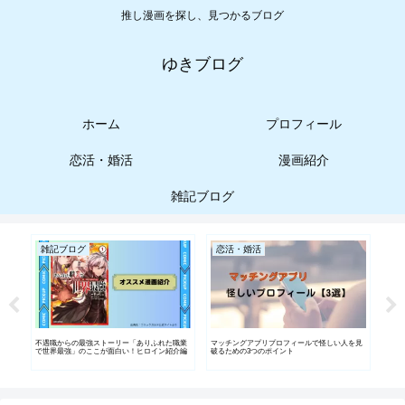
推し漫画を探し、見つかるブログ
ゆきブログ
ホーム
プロフィール
恋活・婚活
漫画紹介
雑記ブログ
雑記ブログ
恋活・婚活
漫
ンビニ
不遇職からの最強ストーリー「ありふれた職業
マッチングアプリプロフィールで怪しい人を見
【漫
で世界最強」のここが面白い！ヒロイン紹介編
破るための3つのポイント
持ち
自由
る物