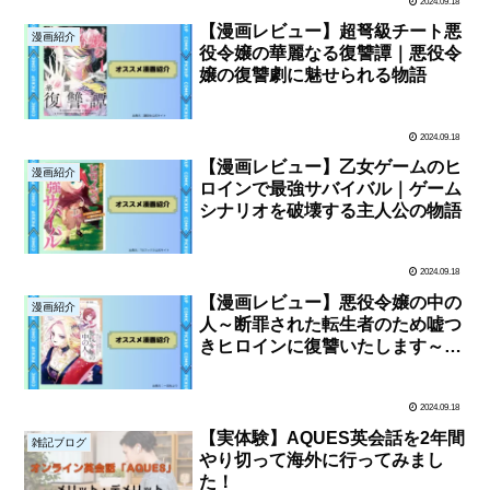
2024.09.18
【漫画レビュー】超弩級チート悪
漫画紹介
役令嬢の華麗なる復讐譚｜悪役令
嬢の復讐劇に魅せられる物語
2024.09.18
【漫画レビュー】乙女ゲームのヒ
漫画紹介
ロインで最強サバイバル｜ゲーム
シナリオを破壊する主人公の物語
2024.09.18
【漫画レビュー】悪役令嬢の中の
漫画紹介
人～断罪された転生者のため嘘つ
きヒロインに復讐いたします～|
彼女が戻ってこられる世界を作る
物語
2024.09.18
【実体験】AQUES英会話を2年間
雑記ブログ
やり切って海外に行ってみまし
た！