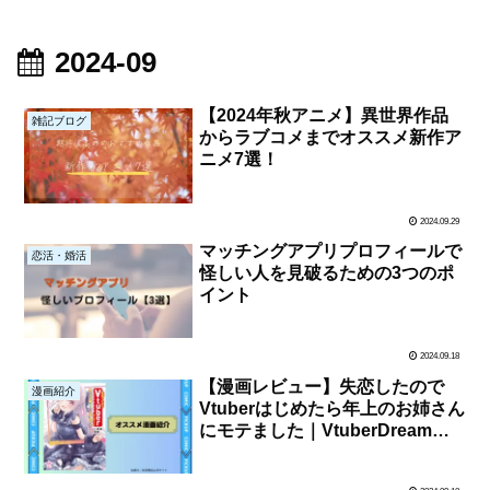
2024-09
【2024年秋アニメ】異世界作品
雑記ブログ
からラブコメまでオススメ新作ア
ニメ7選！
2024.09.29
マッチングアプリプロフィールで
恋活・婚活
怪しい人を見破るための3つのポ
イント
2024.09.18
【漫画レビュー】失恋したので
漫画紹介
Vtuberはじめたら年上のお姉さん
にモテました｜VtuberDreamと
ラブコメの要素の漫画を紹介