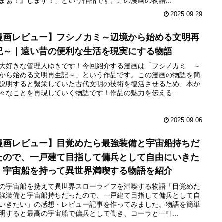
まぁ！』します！」という作品です。この漫画の物語...
2025.09.29
漫画レビュー】フシノカミ～辺境から始める文明再
記～｜遠い昔の便利な生活を現実にする物語
大好きな管理人ゆきです！今回紹介する漫画は「フシノカミ ～
から始める文明再生記～」という作品です。この漫画の物語を簡
説明すると繫栄していた古代文明の技術を復活させるため、本か
々なことを再現していく物語です！作品の魅力を伝える...
2025.09.06
漫画レビュー】目覚めたら最強装備と宇宙船持ちだ
たので、一戸建て目指して傭兵として自由にいきた
｜宇宙船を持って異世界満喫する物語を紹介
の宇宙船を携えて異世界スローライフを満喫する物語「目覚めた
強装備と宇宙船持ちだったので、一戸建て目指して傭兵として自
いきたい」の感想・レビュー記事を作ってみました。物語を簡単
明すると最高の宇宙船で傭兵として働き、コーラと一軒...