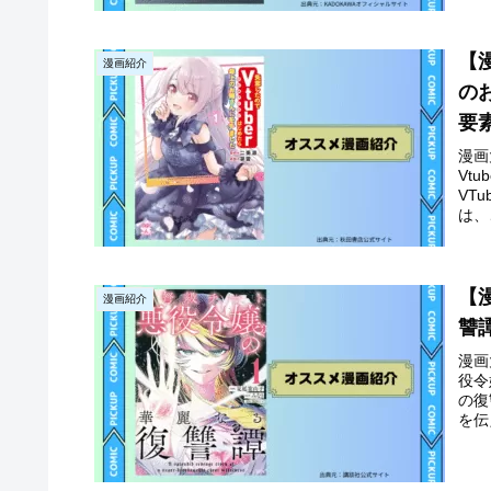
【
漫画紹介
の
要
漫画
Vt
VT
は、
【
漫画紹介
讐
漫画
役令
の復
を伝