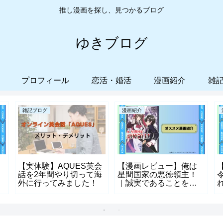
推し漫画を探し、見つかるブログ
ゆきブログ
プロフィール
恋活・婚活
漫画紹介
雑
雑記ブログ
漫画紹介
【実体験】AQUES英会
【漫画レビュー】俺は
話を2年間やり切って海
星間国家の悪徳領主！
外に行ってみました！
｜誠実であることを捨
てた主人公の物語