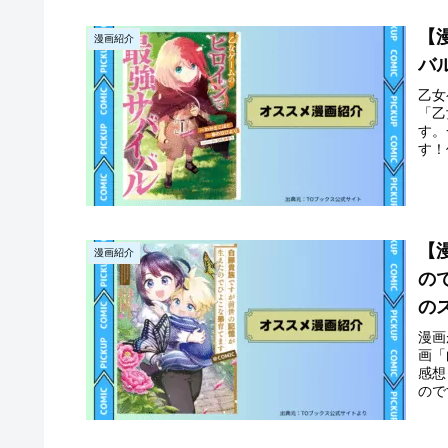
【
漫画紹介
バ
乙女
「乙
す。
す！
【
漫画紹介
の
の
漫画
画「
感想
ので