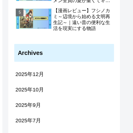
メン全員の愛が重くてギル
ドをやめられません〜｜ギ
【漫画レビュー】フシノカ
ルメン全員がヤンデレ化さ
ミ～辺境から始める文明再
せた主人公の物語
生記～｜遠い昔の便利な生
活を現実にする物語
Archives
2025年12月
2025年10月
2025年9月
2025年7月