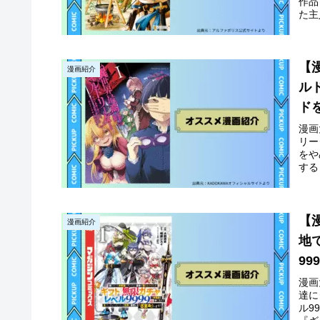
作品
た主
【
漫画紹介
ル
ド
せ
漫画
リー
をや
する
【
漫画紹介
地
9
界
漫画
達に
の
ル9