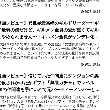
です。この漫画の物語を簡単に説明するとブラック企業勤務だっ
人公が、堅実な生活とスローライフを送っていく物語で...
2025.10.13
漫画レビュー】異世界最高峰のギルドリーダー〜ギ
ド最弱の僕だけど、ギルメン全員の愛が重くてギル
をやめられません〜｜ギルメン全員がヤンデレ化さ
た主人公の物語
大好きなゆきです！今回紹介する漫画は「異世界最高峰のギルド
ダー〜ギルド最弱の僕だけど、ギルメン全員の愛が重くてギルド
められません〜」という作品です。この漫画の物語を簡単に説明
とチート能力で仲間を育てたら、やりすぎてしまった主...
2025.10.12
漫画レビュー】信じていた仲間達にダンジョンの奥
で殺されかけたがギフト『無限ガチャ』でレベル
999の仲間達を手にいれて元パーティーメンバーと世
に復讐＆『ざまぁ！』します！｜復讐と成り上がり
大好きな管理人ゆきです！今回紹介する漫画は「信じていた仲間
ダンジョンの奥地で殺されかけたがギフト『無限ガチャ』でレベ
逆転物語
999の仲間達を手にいれて元パーティーメンバーと世界に復讐＆