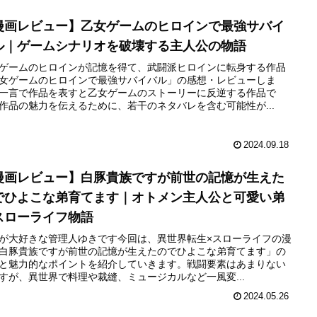
漫画レビュー】乙女ゲームのヒロインで最強サバイ
ル｜ゲームシナリオを破壊する主人公の物語
ゲームのヒロインが記憶を得て、武闘派ヒロインに転身する作品
女ゲームのヒロインで最強サバイバル」の感想・レビューしま
一言で作品を表すと乙女ゲームのストーリーに反逆する作品で
作品の魅力を伝えるために、若干のネタバレを含む可能性が...
2024.09.18
漫画レビュー】白豚貴族ですが前世の記憶が生えた
でひよこな弟育てます｜オトメン主人公と可愛い弟
スローライフ物語
が大好きな管理人ゆきです今回は、異世界転生×スローライフの漫
白豚貴族ですが前世の記憶が生えたのでひよこな弟育てます」の
と魅力的なポイントを紹介していきます。戦闘要素はあまりない
すが、異世界で料理や裁縫、ミュージカルなど一風変...
2024.05.26