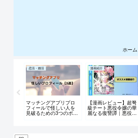
ホーム
恋活・婚活
漫画紹介
リで実
マッチングアプリプロ
【漫画レビュー】超弩
4選～ア
フィールで怪しい人を
級チート悪役令嬢の華
サー男
見破るための3つのポイ
麗なる復讐譚｜悪役令
プリ体
ント
嬢の復讐劇に魅せられ
る物語