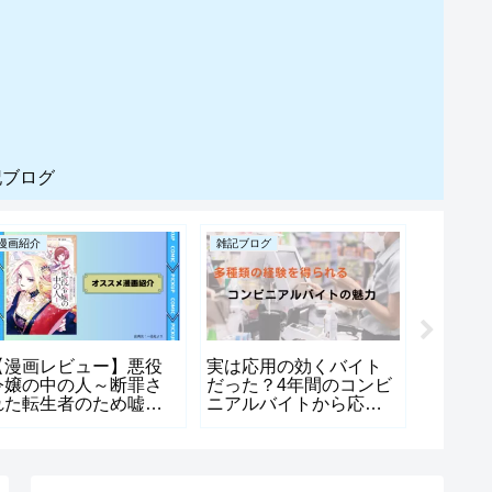
記ブログ
漫画紹介
雑記ブログ
雑記ブログ
【漫画レビュー】悪役
実は応用の効くバイト
不遇職
令嬢の中の人～断罪さ
だった？4年間のコンビ
ーリー
れた転生者のため嘘つ
ニアルバイトから応用
業で世
きヒロインに復讐いた
できたこと【３選】
が面白
します～|彼女が戻って
介編
こられる世界を作る物
語