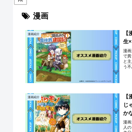
PR
漫画
【
漫画紹介
生
漫画
で異
と主
う不
【
漫画紹介
じ
か
漫画
人の