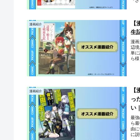
『ざ
【
漫画紹介
生
漫画
辺境
単に
ら様
【
漫画紹介
っ
い
最強
ら最
由に
に説