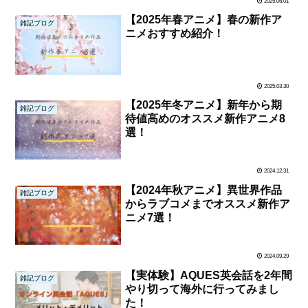
2025.06.01
【2025年春アニメ】春の新作ア
雑記ブログ
ニメおすすめ紹介！
2025.03.30
【2025年冬アニメ】新年から期
雑記ブログ
待値高めのオススメ新作アニメ8
選！
2024.12.31
【2024年秋アニメ】異世界作品
雑記ブログ
からラブコメまでオススメ新作ア
ニメ7選！
2024.09.29
【実体験】AQUES英会話を2年間
雑記ブログ
やり切って海外に行ってみまし
た！