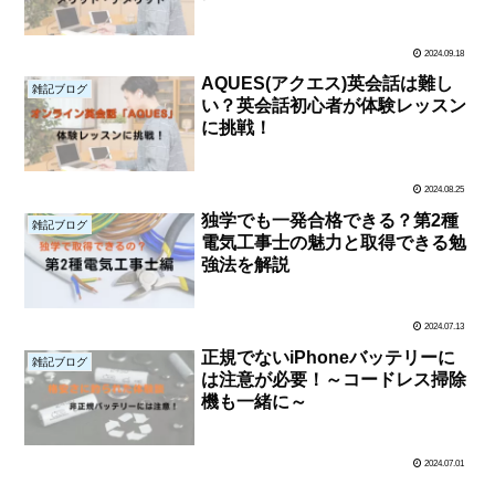
2024.09.18
AQUES(アクエス)英会話は難し
雑記ブログ
い？英会話初心者が体験レッスン
に挑戦！
2024.08.25
独学でも一発合格できる？第2種
雑記ブログ
電気工事士の魅力と取得できる勉
強法を解説
2024.07.13
正規でないiPhoneバッテリーに
雑記ブログ
は注意が必要！～コードレス掃除
機も一緒に～
2024.07.01