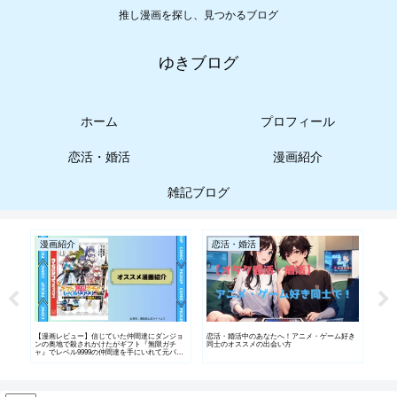
推し漫画を探し、見つかるブログ
ゆきブログ
ホーム
プロフィール
恋活・婚活
漫画紹介
雑記ブログ
漫画紹介
恋活・婚活
漫
職業
【漫画レビュー】信じていた仲間達にダンジョ
恋活・婚活中のあなたへ！アニメ・ゲーム好き
【漫
介編
ンの奥地で殺されかけたがギフト『無限ガチ
同士のオススメの出会い方
誠実
ャ』でレベル9999の仲間達を手にいれて元パー
ティーメンバーと世界に復讐＆『ざまぁ！』し
ます！｜復讐と成り上がりの逆転物語