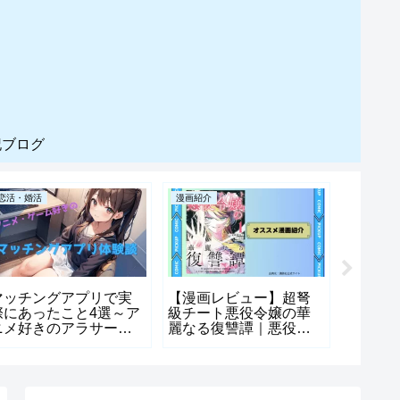
記ブログ
恋活・婚活
漫画紹介
漫画紹介
マッチングアプリで実
【漫画レビュー】超弩
【漫画
際にあったこと4選～ア
級チート悪役令嬢の華
めたら
ニメ好きのアラサー男
麗なる復讐譚｜悪役令
船持ち
性マッチングアプリ体
嬢の復讐劇に魅せられ
戸建て
験談～
る物語
して自
宇宙船
満喫す