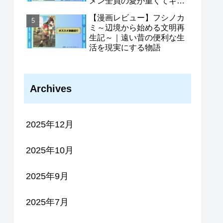
メン全員の愛が重くてギル
ドをやめられません〜｜ギ
【漫画レビュー】フシノカ
ルメン全員がヤンデレ化さ
ミ～辺境から始める文明再
せた主人公の物語
生記～｜遠い昔の便利な生
活を現実にする物語
Archives
2025年12月
2025年10月
2025年9月
2025年7月