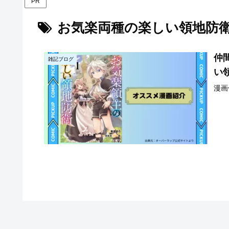
PR
お気楽両種の楽しい領地防
仲
雑記ブログ
い
漫画