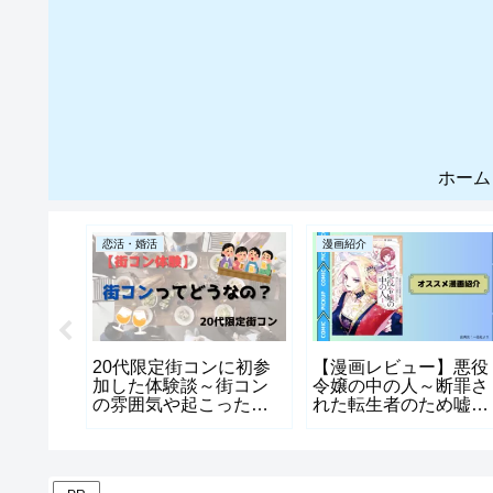
ホーム
恋活・婚活
漫画紹介
ES英会
20代限定街コンに初参
【漫画レビュー】悪役
切って海
加した体験談～街コン
令嬢の中の人～断罪さ
した！
の雰囲気や起こったこ
れた転生者のため嘘つ
と～
きヒロインに復讐いた
します～|彼女が戻っ
こられる世界を作る物
語