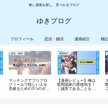
推し漫画を探し、見つかるブログ
ゆきブログ
プロフィール
恋活・婚活
漫画紹介
雑
恋活・婚活
漫画紹介
マッチングアプリプロ
【漫画レビュー】俺は
フィールで怪しい人を
星間国家の悪徳領主！
見破るための3つのポイ
｜誠実であることを捨
ント
てた主人公の物語
て